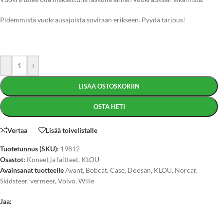
Pidemmistä vuokrausajoista sovitaan erikseen. Pyydä tarjous!
-
+
LISÄÄ OSTOSKORIIN
OSTA HETI
Vertaa
Lisää toivelistalle
Tuotetunnus (SKU):
19812
Osastot:
Koneet ja laitteet
,
KLOU
Avainsanat tuotteelle
Avant
,
Bobcat
,
Case
,
Doosan
,
KLOU
,
Norcar
,
Skidsteer
,
vermeer
,
Volvo
,
Wille
Jaa: