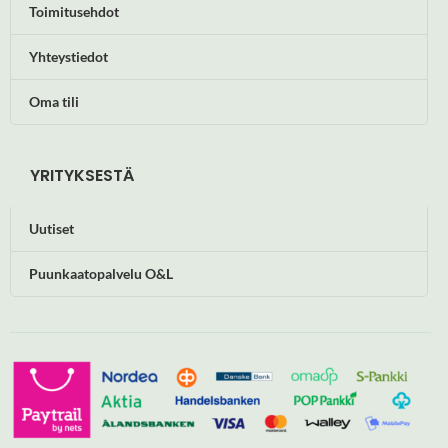
Toimitusehdot
Yhteystiedot
Oma tili
YRITYKSESTÄ
Uutiset
Puunkaatopalvelu O&L