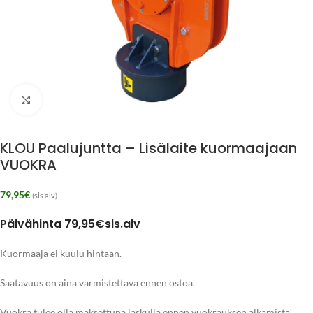
Klikkaa suurentaaksesi
KLOU Paalujuntta – Lisälaite kuormaajaan
VUOKRA
79,95
€
(sis.alv)
Päivähinta 79,95€sis.alv
Kuormaaja ei kuulu hintaan.
Saatavuus on aina varmistettava ennen ostoa.
Vuokra tulee olla maksettuna laskulla ennen vuokrauksen alkamista.