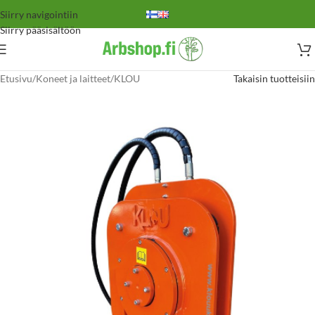
Siirry navigointiin
Siirry pääsisältöön
Etusivu
/
Koneet ja laitteet
/
KLOU
Takaisin tuotteisiin