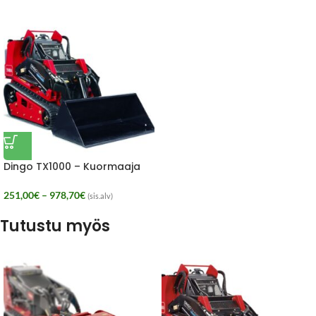
Dingo TX1000 – Kuormaaja
VUOKRA
251,00
€
–
978,70
€
(sis.alv)
Tutustu myös