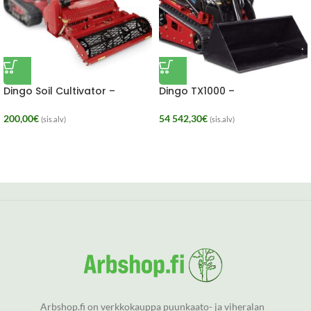
Dingo Soil Cultivator –
Dingo TX1000 –
Puutarhajyrsin lisälaite
Kauhakuormaaja, Wide
VUOKRA
200,00
€
54 542,30
€
(sis.alv)
(sis.alv)
Arbshop.fi on verkkokauppa puunkaato- ja viheralan